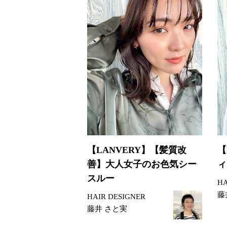
【LANVERY】【髪質改
【
善】大人女子のお色気シー
ィ
スルー
HA
藤
HAIR DESIGNER
藤井 さと実