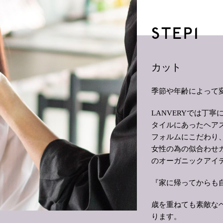
STEP1
カット
季節や年齢によって
LANVERY
では丁寧
タイルにあったヘア
フォルムにこだわり
女性の為の似合わせ
のオーガニックアイ
『家に帰ってからも
歳を重ねても素敵な
ります。