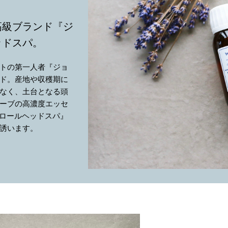
高級ブランド『ジ
ッドスパ。
トの第一人者『ジョ
ド。産地や収穫期に
なく、土台となる頭
ーブの高濃度エッセ
ヌロールヘッドスパ』
誘います。