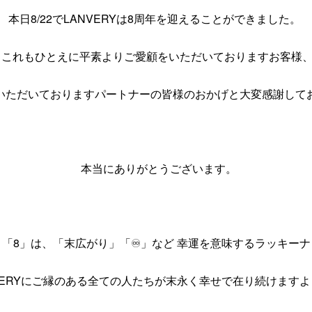
本日8/22でLANVERYは8周年を迎えることができました。
⁡ これもひとえに平素よりご愛顧をいただいておりますお客様
をいただいておりますパートナーの皆様のおかげと大変感謝して
⁡ 本当にありがとうございます。
「8」は、「末広がり」「♾️」など 幸運を意味するラッキー
VERYにご縁のある全ての人たちが末永く幸せで在り続けます